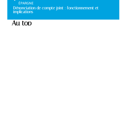
ÉPARGNE
Dénonciation de compte joint : fonctionnement et
implications
Au top
ÉPARGNE
Frais bancaires : les
raisons de leur existence
et leur impact sur vos
finances