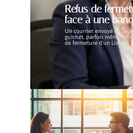
Refus de fermetu
face à une banq
Un courrier envoyé en re
guichet, parfois même un r
de fermeture d'un Livret
…