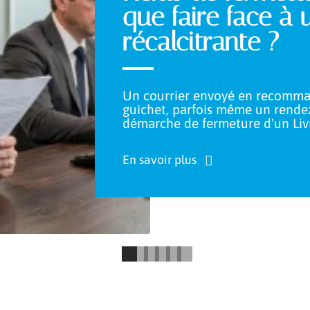
que faire face à
récalcitrante ?
Un courrier envoyé en recomm
guichet, parfois même un rendez
démarche de fermeture d'un Liv
En savoir plus