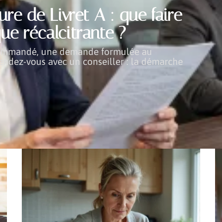
re de Livret A : que faire
ue récalcitrante ?
commandé, une demande formulée au
endez-vous avec un conseiller : la démarche