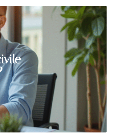
ivile
?