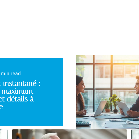
 min read
 instantané :
 maximum,
et détails à
e