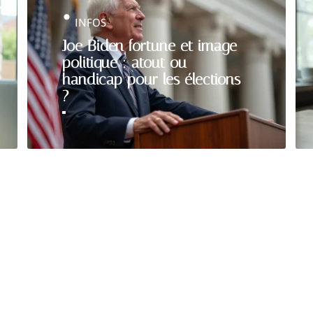
INFOS
Joe Biden fortune et image
politique : atout ou
handicap pour les élections
?