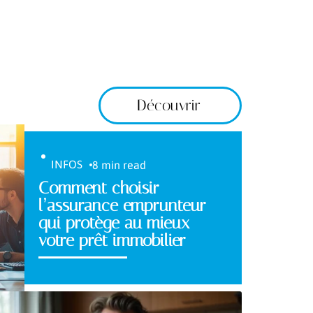
Découvrir
INFOS
8 min read
Comment choisir
l’assurance emprunteur
qui protège au mieux
votre prêt immobilier