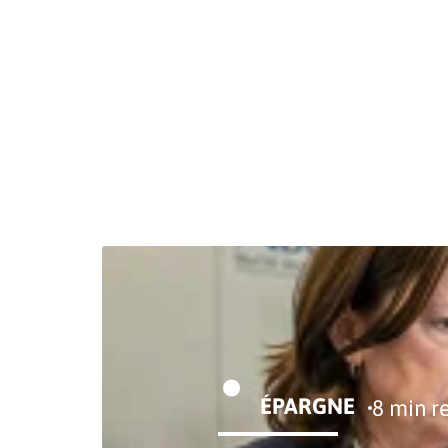
BOURSE
CRYPTO
ENTREPRISE
ÉP
ÉPARGNE
8 min r