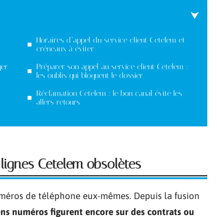
Horaires d’appel du service client Cetelem et
créneaux à éviter
ger
Préparer son appel au service client Cetelem :
les oublis qui bloquent le dossier
Réclamation Cetelem : le bon canal évite les
allers-retours
lignes Cetelem obsolètes
uméros de téléphone eux-mêmes. Depuis la fusion
ens numéros figurent encore sur des contrats ou