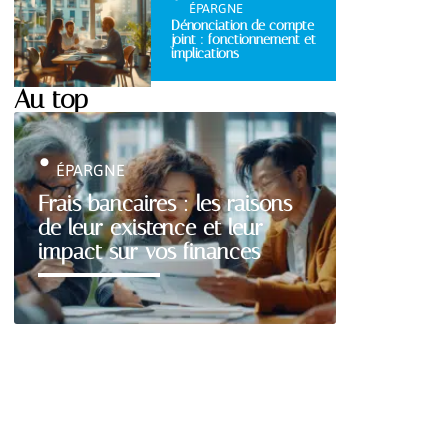
ÉPARGNE
Dénonciation de compte
joint : fonctionnement et
implications
Au top
ÉPARGNE
Frais bancaires : les raisons
de leur existence et leur
impact sur vos finances