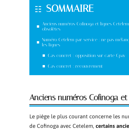
SOMMAIRE
Anciens numéros Cofinoga et lignes Cetelem
obsolètes
Numéro Cetelem par service : ne pas mélan
les lignes
Cas concret : opposition sur carte Cpay
Cas concret : recouvrement
Anciens numéros Cofinoga et 
Le piège le plus courant concerne les n
de Cofinoga avec Cetelem,
certains anci