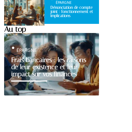
ÉPARGNE
Dénonciation de compte
joint : fonctionnement et
implications
Au top
ÉPARGNE
Frais bancaires : les raisons
de leur existence et leur
impact sur vos finances