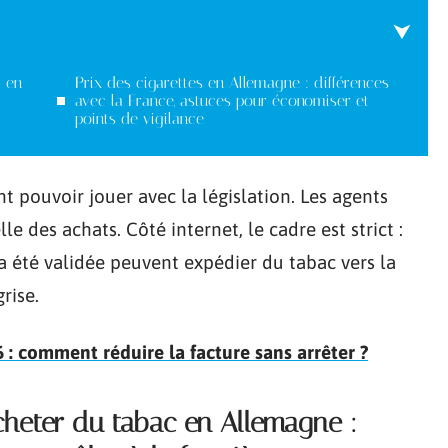
c en
Prix des cigarettes en Allemagne : différences
avec la France, astuces pour économiser et
points de vigilance
nt pouvoir jouer avec la législation. Les agents
lle des achats. Côté internet, le cadre est strict :
e a été validée peuvent expédier du tabac vers la
rise.
6 : comment réduire la facture sans arrêter ?
acheter du tabac en Allemagne :