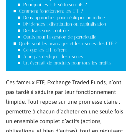
Pourquoi les ETF séduisent-ils ?
Comment fonctionnent les ETF ?
Deux approches pour répliquer un indice
Dividendes : distribution ou capitalisation
Des frais sous contrôle
Outils pour la gestion de portefeuille
Quels sont les avantages et les risques des ETF ?
Ce que les ETF offrent
À ne pas négliger : les risques
Un éventail de produits pour tous les profils
Ces fameux ETF, Exchange Traded Funds, n’ont
pas tardé à séduire par leur fonctionnement
limpide. Tout repose sur une promesse claire :
permettre à chacun d’acheter en une seule fois
un ensemble complet d’actifs (actions,
obligations, et bien d’autres), tout en réduisant